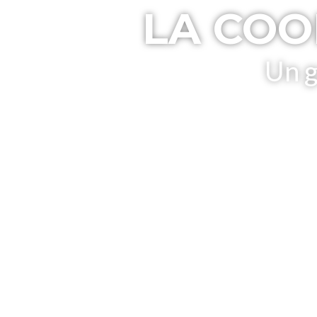
LA COO
Un g