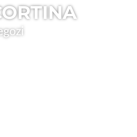
CORTINA
egozi