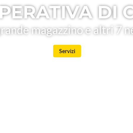
PERATIVA DI 
rande magazzino e altri 7 n
Servizi