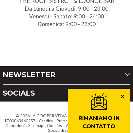
THE ROOF BISTROT & LOUNGE BAR
Da Lunedì a Giovedì: 9:00 - 23:00
Venerdì - Sabato: 9:00 - 24:00
Domenica: 9:00 - 23:00
NEWSLETTER
SOCIALS
©
2026
LA COOPERATIVA DI CORTINA
Partita IVA
RIMANIAMO IN
IT00063460257
Credits
Privacy
Dichiarazione di accessibilità
Condizioni
Sitemap
Cookies
Whistleblowing
Lavora con noi
CONTATTO
Spese di spedizione