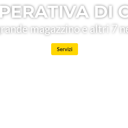
PERATIVA DI 
rande magazzino e altri 7 n
Servizi