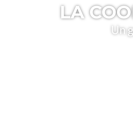
LA COO
Un g