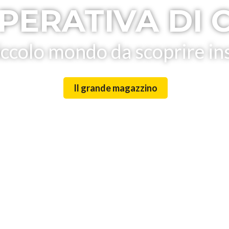
PERATIVA DI 
iccolo mondo da scoprire i
Il grande magazzino