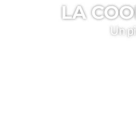
LA COO
Un p