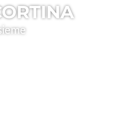
CORTINA
nsieme