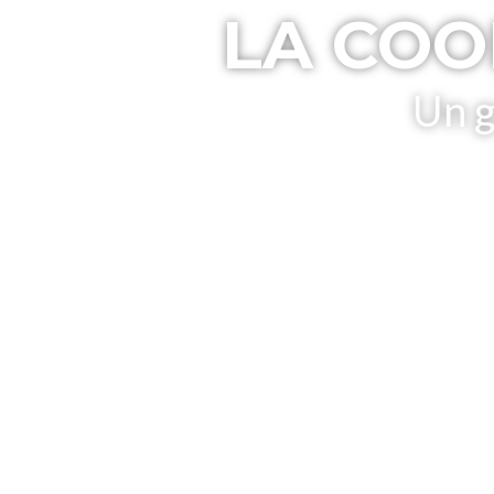
LA COO
Un g