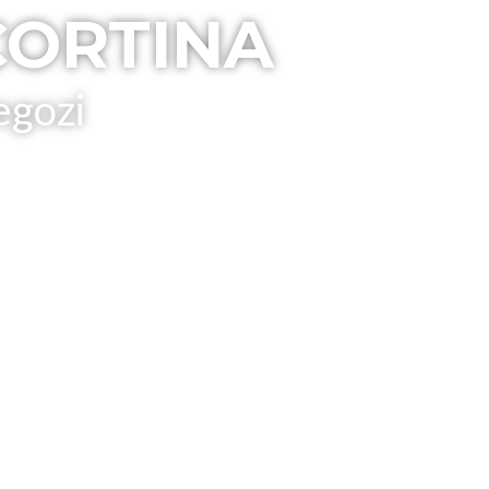
CORTINA
egozi