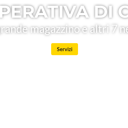
PERATIVA DI 
rande magazzino e altri 7 n
Servizi