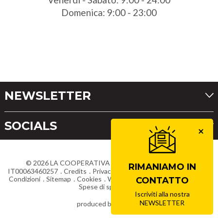
Domenica: 9:00 - 23:00
NEWSLETTER
SOCIALS
©
2026
LA COOPERATIVA DI CORTINA
Partita IVA
RIMANIAMO IN
IT00063460257
Credits
Privacy
Dichiarazione di accessibilità
Condizioni
Sitemap
Cookies
Whistleblowing
Lavora con noi
CONTATTO
Spese di spedizione
Iscriviti alla nostra
NEWSLETTER
produced by