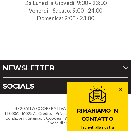
Da Lunedì a Giovedì: 9:00 - 23:00
Venerdì - Sabato: 9:00 - 24:00
Domenica: 9:00 - 23:00
NEWSLETTER
SOCIALS
©
2026
LA COOPERATIVA DI CORTINA
Partita IVA
RIMANIAMO IN
IT00063460257
Credits
Privacy
Dichiarazione di accessibilità
Condizioni
Sitemap
Cookies
Whistleblowing
Lavora con noi
CONTATTO
Spese di spedizione
Iscriviti alla nostra