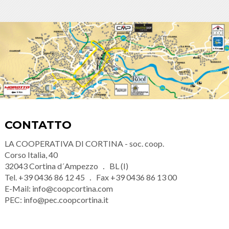
CONTATTO
LA COOPERATIVA DI CORTINA - soc. coop.
Corso Italia, 40
32043
Cortina d´Ampezzo
BL (I)
Tel.
+39 0436 86 12 45
Fax
+39 0436 86 13 00
E-Mail:
info@coopcortina.com
PEC:
info@pec.coopcortina.it