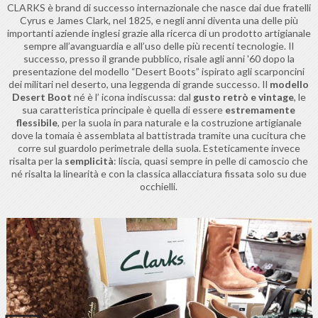
CLARKS è brand di successo internazionale che nasce dai due fratelli
Cyrus e James Clark, nel 1825, e negli anni diventa una delle più
importanti aziende inglesi grazie alla ricerca di un prodotto artigianale
sempre all’avanguardia e all’uso delle più recenti tecnologie. Il
successo, presso il grande pubblico, risale agli anni '60 dopo la
presentazione del modello “Desert Boots” ispirato agli scarponcini
dei militari nel deserto, una leggenda di grande successo. Il
modello
Desert Boot
né è l’ icona indiscussa: dal
gusto retrò e vintage
, le
sua caratteristica principale è quella di essere
estremamente
flessibile
, per la suola in para naturale e la costruzione artigianale
dove la tomaia è assemblata al battistrada tramite una cucitura che
corre sul guardolo perimetrale della suola. Esteticamente invece
risalta per la
semplicità
: liscia, quasi sempre in pelle di camoscio che
né risalta la linearità e con la classica allacciatura fissata solo su due
occhielli.