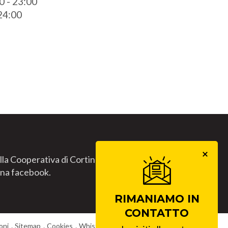
0 - 23:00
 24:00
lla Cooperativa di Cortina.
gina facebook.
RIMANIAMO IN
CONTATTO
oni
Sitemap
Cookies
Whistleblowing
Lavora con noi