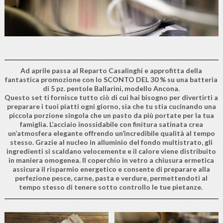
Ad aprile passa al Reparto Casalinghi e approfitta della
fantastica promozione con lo SCONTO DEL 30 % su una batteria
di 5 pz. pentole Ballarini, modello Ancona.
Questo set ti fornisce tutto ciò di cui hai bisogno per divertirti a
preparare i tuoi piatti ogni giorno, sia che tu stia cucinando una
piccola porzione singola che un pasto da più portate per la tua
famiglia. L’acciaio inossidabile con finitura satinata crea
un’atmosfera elegante offrendo un’incredibile qualità al tempo
stesso. Grazie al nucleo in alluminio del fondo multistrato, gli
ingredienti si scaldano velocemente e il calore viene distribuito
in maniera omogenea. Il coperchio in vetro a chiusura ermetica
assicura il risparmio energetico e consente di preparare alla
perfezione pesce, carne, pasta e verdure, permettendoti al
tempo stesso di tenere sotto controllo le tue pietanze.