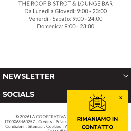
THE ROOF BISTROT & LOUNGE BAR
Da Lunedì a Giovedì: 9:00 - 23:00
Venerdì - Sabato: 9:00 - 24:00
Domenica: 9:00 - 23:00
NEWSLETTER
SOCIALS
©
2026
LA COOPERATIVA DI CORTINA
Partita IVA
RIMANIAMO IN
IT00063460257
Credits
Privacy
Dichiarazione di accessibilità
Condizioni
Sitemap
Cookies
Whistleblowing
Lavora con noi
CONTATTO
Spese di spedizione