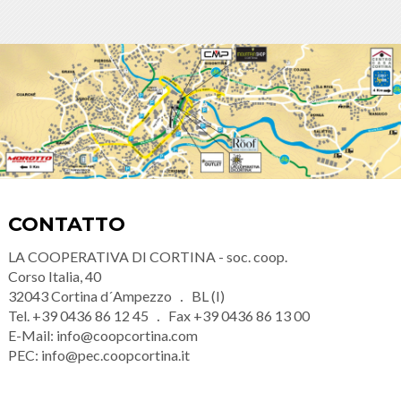
CONTATTO
LA COOPERATIVA DI CORTINA - soc. coop.
Corso Italia, 40
32043
Cortina d´Ampezzo
BL (I)
Tel.
+39 0436 86 12 45
Fax
+39 0436 86 13 00
E-Mail:
info@coopcortina.com
PEC:
info@pec.coopcortina.it