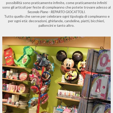
possibilità sono praticamente infinite, come praticamente infiniti
sono gli articoli per feste di compleanno che potete trovare adesso al
Secondo Piano - REPARTO GIOCATTOLI.
Tutto quello che serve per celebrare ogni tipologia di compleanno e
per ogni età: decorazioni, ghirlande, candeline, piatti, bicchieri,
palloncini e tanto altro.