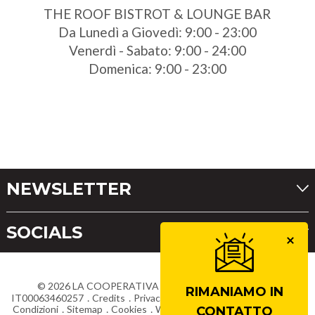
THE ROOF BISTROT & LOUNGE BAR
Da Lunedì a Giovedì: 9:00 - 23:00
Venerdì - Sabato: 9:00 - 24:00
Domenica: 9:00 - 23:00
NEWSLETTER
SOCIALS
©
2026
LA COOPERATIVA DI CORTINA
Partita IVA
RIMANIAMO IN
IT00063460257
Credits
Privacy
Dichiarazione di accessibilità
Condizioni
Sitemap
Cookies
Whistleblowing
Lavora con noi
CONTATTO