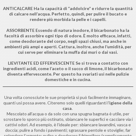
ANTICALCARE Ha la capacità di “addolcire” e ridurre la quantità
di calcare nell’acqua. Perfetto, quindi, per pulire il bucato e
rendere più morbida la pelle e i capelli.
ASSORBENTE Essendo di natura inodore, il bicarbonato ha la
facoltà di assorbire ogni tipo di odore. È molto efficace, infatti,
come deodorante del corpo, negli spazi chiusi, ma anche in
ambienti più ampi e aperti. Cattura, inoltre, anche l’umidità, per
cui serve per eliminare la muffa dai muri o dai vasi.
LIEVITANTE ED EFFERVESCENTE Se si trova a contatto con
ingredienti acidi, come l’aceto o il succo di limone, il bicarbonato
diventa effervescente. Per questo ha svariati usi nelle pulizie
domestiche e in cucina.
Una volta conosciute le sue proprietà si può facilmente immaginare,
quanti usi possa avere. Citeremo solo quelli riguardanti l'
igiene della
casa
.
Mescolato all’acqua o da solo con una spugna bagnata è utile, per
scrostare lo sporco più ostinato, sbiancare le superfici e cacciare via i
cattivi odori. Ad esempio, è l’ideale per: sbiancare lavandini, vasca e
doccia; pulire a fondo i pavimenti; sgrassare pentole e stoviglie; far
splendere l’argento; pulire e deodorare il frigorifero (semplicemente