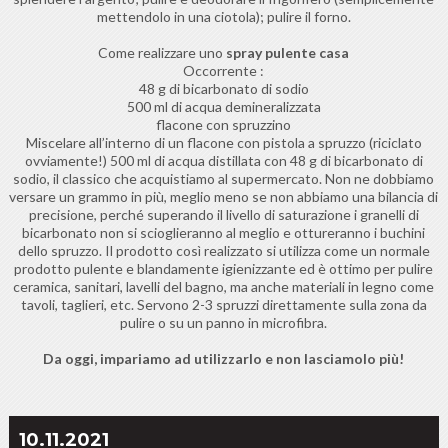
mettendolo in una ciotola); pulire il forno.
Come realizzare uno
spray pulente casa
Occorrente :
48 g di bicarbonato di sodio
500 ml di acqua demineralizzata
flacone con spruzzino
Miscelare all’interno di un flacone con pistola a spruzzo (riciclato
ovviamente!) 500 ml di acqua distillata con 48 g di bicarbonato di
sodio, il classico che acquistiamo al supermercato. Non ne dobbiamo
versare un grammo in più, meglio meno se non abbiamo una bilancia di
precisione, perché superando il livello di saturazione i granelli di
bicarbonato non si scioglieranno al meglio e ottureranno i buchini
dello spruzzo. Il prodotto così realizzato si utilizza come un normale
prodotto pulente e blandamente igienizzante ed è ottimo per pulire
ceramica, sanitari, lavelli del bagno, ma anche materiali in legno come
tavoli, taglieri, etc. Servono 2-3 spruzzi direttamente sulla zona da
pulire o su un panno in microfibra.
Da oggi, impariamo ad utilizzarlo e non lasciamolo più!
10.11.2021