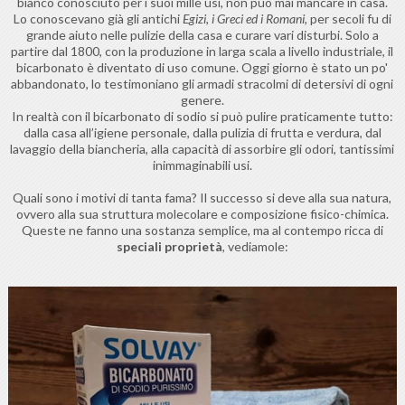
bianco conosciuto per i suoi mille usi, non può mai mancare in casa.
Lo conoscevano già gli antichi
Egizi, i Greci ed i Romani
, per secoli fu di
grande aiuto nelle pulizie della casa e curare vari disturbi. Solo a
partire dal 1800, con la produzione in larga scala a livello industriale, il
bicarbonato è diventato di uso comune. Oggi giorno è stato un po'
abbandonato, lo testimoniano gli armadi stracolmi di detersivi di ogni
genere.
In realtà con il bicarbonato di sodio si può pulire praticamente tutto:
dalla casa all’igiene personale, dalla pulizia di frutta e verdura, dal
lavaggio della biancheria, alla capacità di assorbire gli odori, tantissimi
inimmaginabili usi.
Quali sono i motivi di tanta fama? Il successo si deve alla sua natura,
ovvero alla sua struttura molecolare e composizione fisico-chimica.
Queste ne fanno una sostanza semplice, ma al contempo ricca di
speciali proprietà
, vediamole: