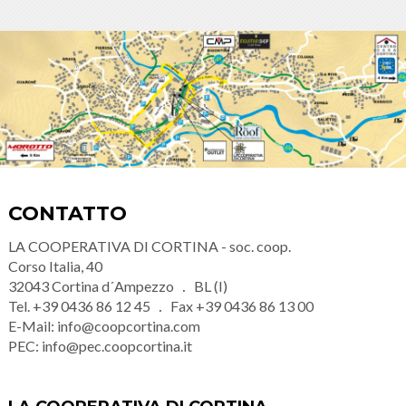
CONTATTO
LA COOPERATIVA DI CORTINA - soc. coop.
Corso Italia, 40
32043
Cortina d´Ampezzo
BL (I)
Tel.
+39 0436 86 12 45
Fax
+39 0436 86 13 00
E-Mail:
info@coopcortina.com
PEC:
info@pec.coopcortina.it