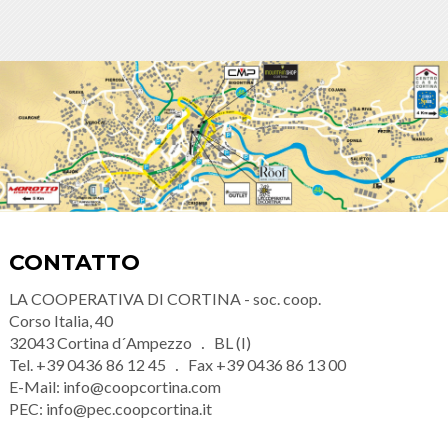
CONTATTO
LA COOPERATIVA DI CORTINA - soc. coop.
Corso Italia, 40
32043
Cortina d´Ampezzo
BL (I)
Tel.
+39 0436 86 12 45
Fax
+39 0436 86 13 00
E-Mail:
info@coopcortina.com
PEC:
info@pec.coopcortina.it