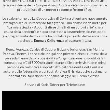
treno delle DOLOMITI” e “IL GIRO D’ITALIA VISTO DAI BAMBINI”,
le scale interne de La Cooperativa di Cortina diventano nuovamente
protagoniste di
un nuovo racconto fotografico
.
Le scale interne de La Cooperativa di Cortina diventano nuovamente
protagoniste di un racconto fotografico. Uno spazio inconsueto per
"La mia Etiopia - Appunti disordinati di un volontario"
che a
causa della pandemia è stata costretta a sospendere alcune tappe
già programmate del tour che ha portato il progetto dell'associazione
cortinese,
Emma's Children
,
a girovagare l'Italia.
Roma, Venezia, Calalzo di Cadore, Bolzano bellunese, San Marino,
Padova, Firenze, Lecce e alcune gallerie private e circoli culturali della
penisola hanno dato la possibilità all'organizzazione no-profit di far
conoscere a più di 8000 persone alcune delle storie vissute in prima
persona dai volontari e soprattutto dal presidente della onlus e
autore delle fotografie e dei testi
Andrea Gris
, da poche settimane
rientrato in Italia dopo l'ennesimo viaggio nel Corno d'Africa.
Servizio di Katia Tafner per Telebelluno: