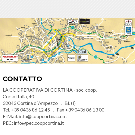
CONTATTO
LA COOPERATIVA DI CORTINA - soc. coop.
Corso Italia, 40
32043
Cortina d´Ampezzo
BL (I)
Tel.
+39 0436 86 12 45
Fax
+39 0436 86 13 00
E-Mail:
info@coopcortina.com
PEC:
info@pec.coopcortina.it