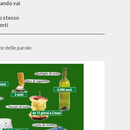
uando vai
 lo stesso
enti
te delle parole.