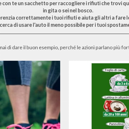
 con te un
sacchetto per raccogliere i rifiuti
che trovi q
in gita o sei nel bosco.
erenzia correttamente
i tuoi rifiuti e aiuta gli altri a fare
cerca di
usare l'auto il meno possibile
per i tuoi spostam
ai di dare il buon esempio, perché le azioni parlano più for