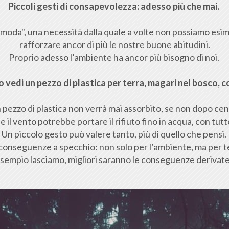
Piccoli gesti di consapevolezza: adesso più che mai.
 moda", una necessità dalla quale a volte non possiamo esim
rafforzare ancor di più le nostre buone abitudini.
Proprio adesso l’ambiente ha ancor più bisogno di noi.
vedi un pezzo di plastica per terra, magari nel bosco, c
 pezzo di plastica non verrà mai assorbito, se non dopo cent
che il vento potrebbe portare il rifiuto fino in acqua, con t
Un piccolo gesto può valere tanto, più di quello che pensi.
 conseguenze a specchio: non solo per l’ambiente, ma per
'esempio lasciamo, migliori saranno le conseguenze derivate