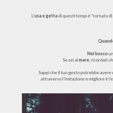
L’
usa e getta
di questi tempi è "tornato di
Quando 
Nel bosco
un
Se sei al
mare
, ricordati 
Sappi che il tuo gesto potrebbe avere
attraverso l’imitazione e migliore è l