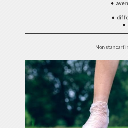
avere
diff
Non stancarti m