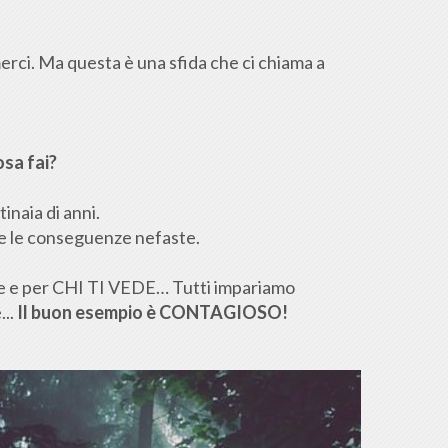
erci. Ma questa è una sfida che ci chiama a
osa fai?
inaia di anni.
utte le conseguenze nefaste.
 te e per CHI TI VEDE… Tutti impariamo
...
Il buon esempio è CONTAGIOSO!