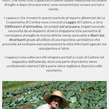
Horn", che sono stati trapiantati in pieno campo nella prima settimana
di luglio e dopo circa due mesi, sono ora pronti per essere portati a
tavola.
I cappucci che trovate in questo periodo al reparto alimentari de La
Cooperativa di Cortina sono cresciuti a
Laggio
di Cadore, a circa
1000 metri d'altitudine
, circondati dall'
aria pura
, irrigati secondo
necessità da un impianto di micro irrigazione (che permette di
convergere al meglio le risorse idriche senza sprecarle) e
liberi dai
diserbanti
grazie all'utilizzo di una macchina sarchiatrice che
provvede ad estirpare meccanicamente le erbe infestanti agendo tra
una piantina e l'altra.
I cappucci una volta raccolti vengono portati a Lozzo di Cadore nel
magazzino dell'azienda, dove una parte di prodotto viene
confezionato mentre l'altra parte viene tagliata e disposta nelle
vaschette.