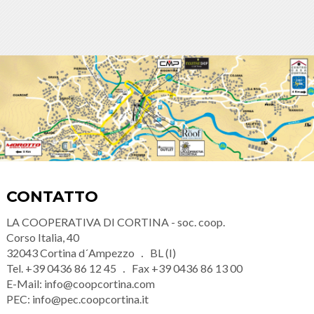
CONTATTO
LA COOPERATIVA DI CORTINA - soc. coop.
Corso Italia, 40
32043
Cortina d´Ampezzo
BL (I)
Tel.
+39 0436 86 12 45
Fax
+39 0436 86 13 00
E-Mail:
info@coopcortina.com
PEC:
info@pec.coopcortina.it