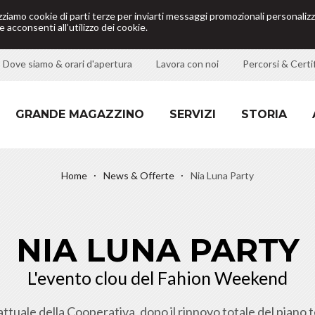
izziamo cookie di parti terze per inviarti messaggi promozionali personalizz
 acconsenti all’utilizzo dei cookie.
Dove siamo & orari d'apertura
Lavora con noi
Percorsi & Certif
GRANDE MAGAZZINO
SERVIZI
STORIA
Home
News & Offerte
Nia Luna Party
NIA LUNA PARTY
L'evento clou del Fahion Weekend
ttuale della Cooperativa, dopo il rinnovo totale del piano te