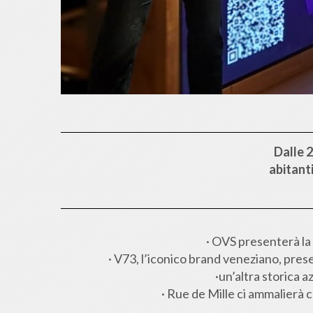
Dalle 2
abitanti
· OVS presenterà la
· V73, l’iconico brand veneziano, prese
·un’altra storica 
· Rue de Mille ci ammalierà c