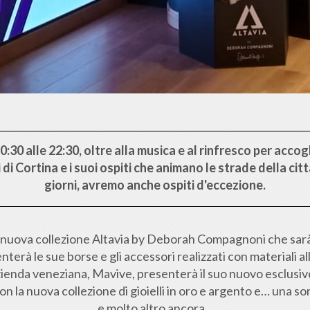
0:30 alle 22:30
, oltre alla musica e al rinfresco per accogl
 di Cortina e i suoi ospiti che animano le strade della citt
giorni, avremo anche ospiti d'eccezione.
 nuova collezione Altavia by Deborah Compagnoni che sarà 
nterà le sue borse e gli accessori realizzati con materiali a
azienda veneziana, Mavive, presenterà il suo nuovo esclus
on la nuova collezione di gioielli in oro e argento e… una s
e molto altro ancora...