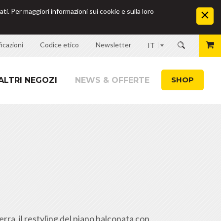
ati. Per maggiori informazioni sui cookie e sulla loro
icazioni
Codice etico
Newsletter
IT
SHOP
ALTRI NEGOZI
NEWS & OFFERTE
rra, il restyling del piano balconata con