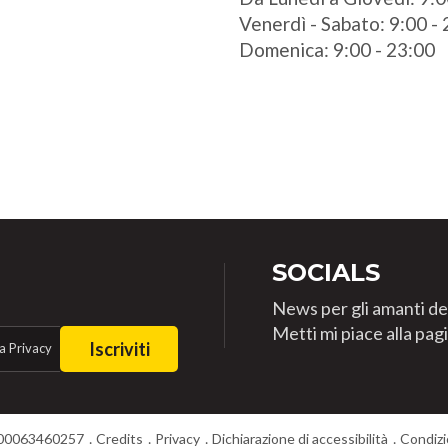
Venerdì - Sabato: 9:00 -
Domenica: 9:00 - 23:00
SOCIALS
News per gli amanti de
Metti mi piace alla pa
Iscriviti
a Privacy
T00063460257
Credits
Privacy
Dichiarazione di accessibilità
Condizi