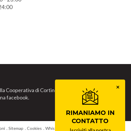
 24:00
lla Cooperativa di Cortina.
gina facebook.
RIMANIAMO IN
CONTATTO
oni
Sitemap
Cookies
Whistleblowing
Lavora con noi
Iscriviti alla nostra