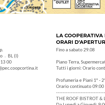
LA COOPERATIVA 
ORARI D'APERTU
p.
Fino a sabato 29.08
zo
BL (I)
 13 00
Piano Terra, Supermercat
@pec.coopcortina.it
Tutti i giorni: Orario co
Profumeria e Piani 1° - 2°
Orario continuato 09:00 
-----------------------------
THE ROOF BISTROT &
Da Lunedì a Giovedì: 9:0