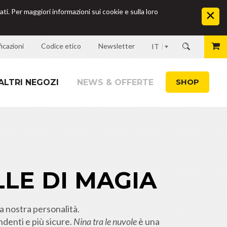
ati. Per maggiori informazioni sui cookie e sulla loro
icazioni
Codice etico
Newsletter
IT
SHOP
ALTRI NEGOZI
NEWS & OFFERTE
LLE DI MAGIA
la nostra personalità.
endenti e più sicure.
Nina tra le nuvole
è una