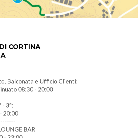
DI CORTINA
RA
o, Balconata e Ufficio Clienti:
ntinuato 08:30 - 20:00
 - 3°:
- 20:00
--------
 LOUNGE BAR
0 - 23:00