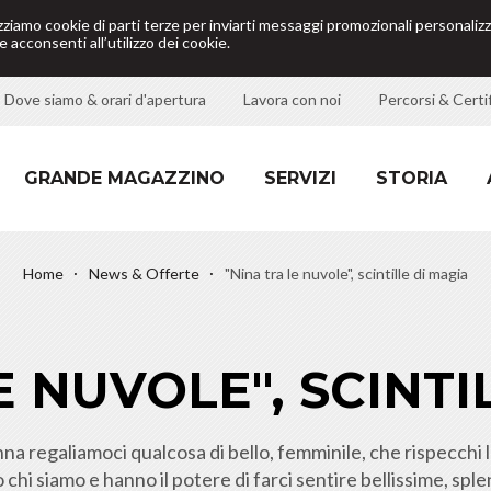
izziamo cookie di parti terze per inviarti messaggi promozionali personalizz
 acconsenti all’utilizzo dei cookie.
Dove siamo & orari d'apertura
Lavora con noi
Percorsi & Certif
GRANDE MAGAZZINO
SERVIZI
STORIA
Home
News & Offerte
"Nina tra le nuvole", scintille di magia
E NUVOLE", SCINTI
nna regaliamoci qualcosa di bello, femminile, che rispecchi 
o chi siamo e hanno il potere di farci sentire bellissime, spl