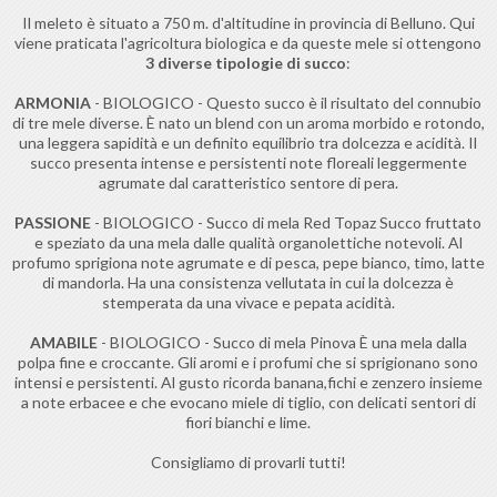
Il meleto è situato a 750 m. d'altitudine in provincia di Belluno. Qui
viene praticata l'agricoltura biologica e da queste mele si ottengono
3 diverse tipologie di succo
:
ARMONIA
- BIOLOGICO - Questo succo è il risultato del connubio
di tre mele diverse. È nato un blend con un aroma morbido e rotondo,
una leggera sapidità e un definito equilibrio tra dolcezza e acidità. Il
succo presenta intense e persistenti note floreali leggermente
agrumate dal caratteristico sentore di pera.
PASSIONE
- BIOLOGICO - Succo di mela Red Topaz Succo fruttato
e speziato da una mela dalle qualità organolettiche notevoli. Al
profumo sprigiona note agrumate e di pesca, pepe bianco, timo, latte
di mandorla. Ha una consistenza vellutata in cui la dolcezza è
stemperata da una vivace e pepata acidità.
AMABILE
- BIOLOGICO - Succo di mela Pinova È una mela dalla
polpa fine e croccante. Gli aromi e i profumi che si sprigionano sono
intensi e persistenti. Al gusto ricorda banana,fichi e zenzero insieme
a note erbacee e che evocano miele di tiglio, con delicati sentori di
fiori bianchi e lime.
Consigliamo di provarli tutti!