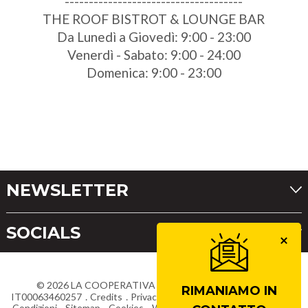
-------------------------------------
THE ROOF BISTROT & LOUNGE BAR
Da Lunedì a Giovedì: 9:00 - 23:00
Venerdì - Sabato: 9:00 - 24:00
Domenica: 9:00 - 23:00
NEWSLETTER
SOCIALS
©
2026
LA COOPERATIVA DI CORTINA
Partita IVA
RIMANIAMO IN
IT00063460257
Credits
Privacy
Dichiarazione di accessibilità
Condizioni
Sitemap
Cookies
Whistleblowing
Lavora con noi