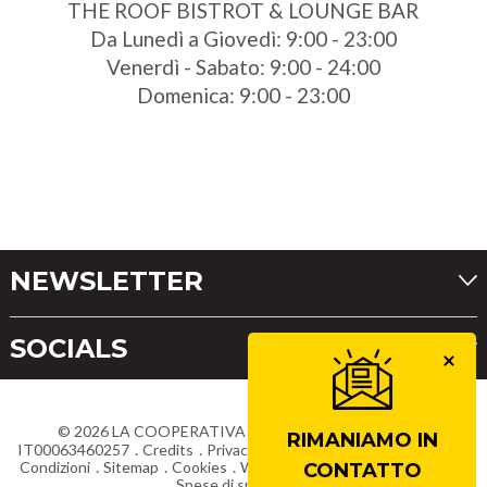
THE ROOF BISTROT & LOUNGE BAR
Da Lunedì a Giovedì: 9:00 - 23:00
Venerdì - Sabato: 9:00 - 24:00
Domenica: 9:00 - 23:00
NEWSLETTER
SOCIALS
©
2026
LA COOPERATIVA DI CORTINA
Partita IVA
RIMANIAMO IN
IT00063460257
Credits
Privacy
Dichiarazione di accessibilità
Condizioni
Sitemap
Cookies
Whistleblowing
Lavora con noi
CONTATTO
Spese di spedizione