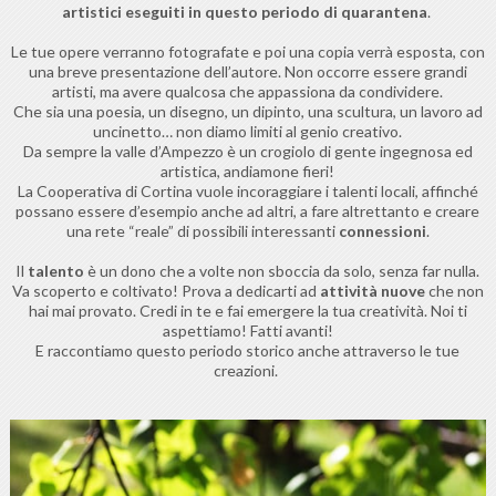
artistici eseguiti in questo periodo di quarantena
.
Le tue opere verranno fotografate e poi una copia verrà esposta, con
una breve presentazione dell’autore. Non occorre essere grandi
artisti, ma avere qualcosa che appassiona da condividere.
Che sia una poesia, un disegno, un dipinto, una scultura, un lavoro ad
uncinetto… non diamo limiti al genio creativo.
Da sempre la valle d’Ampezzo è un crogiolo di gente ingegnosa ed
artistica, andiamone fieri!
La Cooperativa di Cortina vuole incoraggiare i talenti locali, affinché
possano essere d’esempio anche ad altri, a fare altrettanto e creare
una rete “reale” di possibili interessanti
connessioni
.
Il
talento
è un dono che a volte non sboccia da solo, senza far nulla.
Va scoperto e coltivato! Prova a dedicarti ad
attività nuove
che non
hai mai provato. Credi in te e fai emergere la tua creatività. Noi ti
aspettiamo! Fatti avanti!
E raccontiamo questo periodo storico anche attraverso le tue
creazioni.