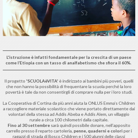
L'istruzione è infatti fondamentale per la crescita di un paese
come l’Etiopia con un tasso di analfabetismo che sfiora il 60%.
Il progetto
'SCUOLAèVITA'
è indirizzato ai bambini più poveri, quelli
che non hanno la possibilità di frequentare la scuola perché la loro
povertà è tale da non consentirgli di comprare nulla per i loro studi.
La Cooperativa di Cortina da più anni aiuta la ONLUS Emma’s Children
a raccogliere materiale scolastico che viene portato direttamente dai
volontari della stessa ad Addis Abeba e Addis Alem, un villaggio
rurale a circa 100 chilometri dalla capitale.
Fino al 30 settembre
sarà quindi possibile donare, nell’apposito
carrello presso il reparto cartoleria,
penne, quaderni e colori
per i
ragazzi di strada di Bosco Children e i 500 alunni delle classi