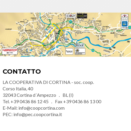
CONTATTO
LA COOPERATIVA DI CORTINA - soc. coop.
Corso Italia, 40
32043
Cortina d´Ampezzo
BL (I)
Tel.
+39 0436 86 12 45
Fax
+39 0436 86 13 00
E-Mail:
info@coopcortina.com
PEC:
info@pec.coopcortina.it