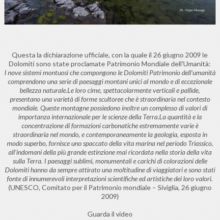
Questa la dichiarazione ufficiale, con la quale il 26 giugno 2009 le
Dolomiti sono state proclamate Patrimonio Mondiale dell'Umanità:
I nove sistemi montuosi che compongono le Dolomiti Patrimonio dell’umanità
comprendono una serie di paesaggi montani unici al mondo e di eccezionale
bellezza naturale.Le loro cime, spettacolarmente verticali e pallide,
presentano una varietà di forme scultoree che è straordinaria nel contesto
mondiale. Queste montagne possiedono inoltre un complesso di valori di
importanza internazionale per le scienze della Terra.La quantità e la
concentrazione di formazioni carbonatiche estremamente varie è
straordinaria nel mondo, e contemporaneamente la geologia, esposta in
modo superbo, fornisce uno spaccato della vita marina nel periodo Triassico,
all’indomani della più grande estinzione mai ricordata nella storia della vita
sulla Terra. I paesaggi sublimi, monumentali e carichi di colorazioni delle
Dolomiti hanno da sempre attirato una moltitudine di viaggiatori e sono stati
fonte di innumerevoli interpretazioni scientifiche ed artistiche dei loro valori.
(UNESCO, Comitato per il Patrimonio mondiale – Siviglia, 26 giugno
2009)
Guarda il video