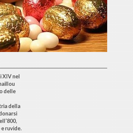
i XIV nel
haillou
o delle
ria della
 donarsi
ell’800,
e ruvide.