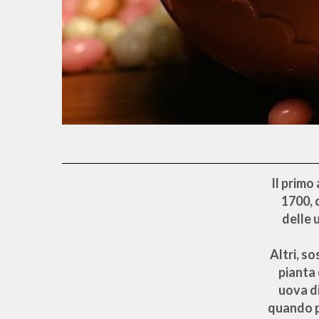
Il primo
1700, 
delle 
Altri, s
pianta 
uova di
quando p