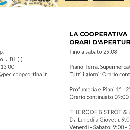
LA COOPERATIVA 
ORARI D'APERTU
p.
Fino a sabato 29.08
zo
BL (I)
 13 00
Piano Terra, Supermercat
@pec.coopcortina.it
Tutti i giorni: Orario co
Profumeria e Piani 1° - 2°
Orario continuato 09:00 
-----------------------------
THE ROOF BISTROT &
Da Lunedì a Giovedì: 9:0
Venerdì - Sabato: 9:00 -