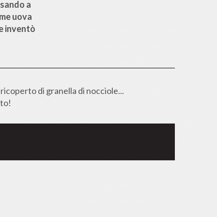
assando a
rime uova
e inventò
icoperto di granella di nocciole...
ito!