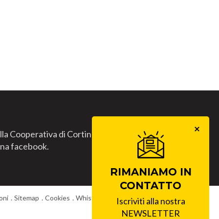
lla Cooperativa di Cortina.
gina facebook.
RIMANIAMO IN
CONTATTO
oni
Sitemap
Cookies
Whistleblowing
Lavora con noi
Iscriviti alla nostra
NEWSLETTER