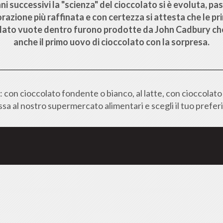
ni successivi la "scienza" del cioccolato si è evoluta, p
razione più raffinata e con certezza si attesta che le p
olato vuote dentro furono prodotte da John Cadbury ch
anche il primo uovo di cioccolato con la sorpresa.
con cioccolato fondente o bianco, al latte, con cioccolato r
sa al nostro supermercato alimentari e scegli il tuo prefer