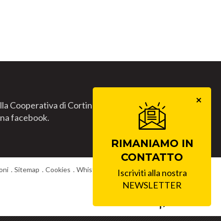
lla Cooperativa di Cortina.
gina facebook.
RIMANIAMO IN
CONTATTO
oni
Sitemap
Cookies
Whistleblowing
Lavora con noi
Iscriviti alla nostra
NEWSLETTER
produced by