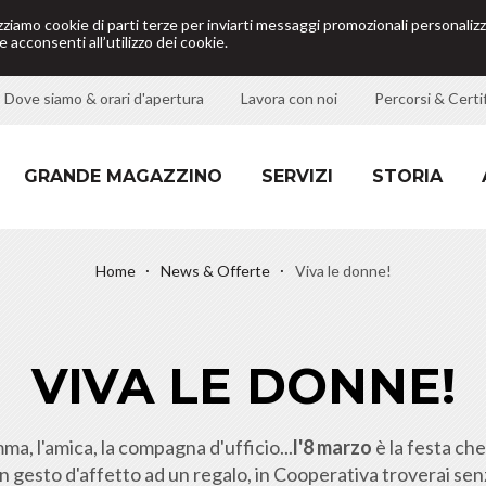
izziamo cookie di parti terze per inviarti messaggi promozionali personalizz
 acconsenti all’utilizzo dei cookie.
Dove siamo & orari d'apertura
Lavora con noi
Percorsi & Certif
GRANDE MAGAZZINO
SERVIZI
STORIA
Home
News & Offerte
Viva le donne!
VIVA LE DONNE!
ma, l'amica, la compagna d'ufficio...
l'8 marzo
è la festa ch
gesto d'affetto ad un regalo, in Cooperativa troverai senz'