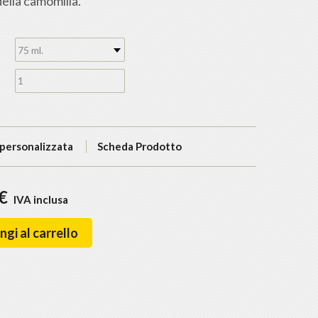
della camomilla.
75 ml.
 personalizzata
Scheda Prodotto
 €
IVA inclusa
gi al carrello