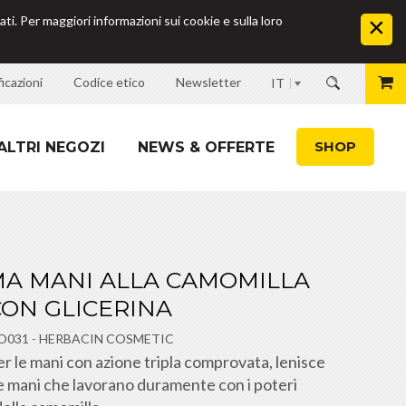
ati. Per maggiori informazioni sui cookie e sulla loro
icazioni
Codice etico
Newsletter
IT
SHOP
ALTRI NEGOZI
NEWS & OFFERTE
A MANI ALLA CAMOMILLA
CON GLICERINA
O031
-
HERBACIN COSMETIC
r le mani con azione tripla comprovata, lenisce
le mani che lavorano duramente con i poteri