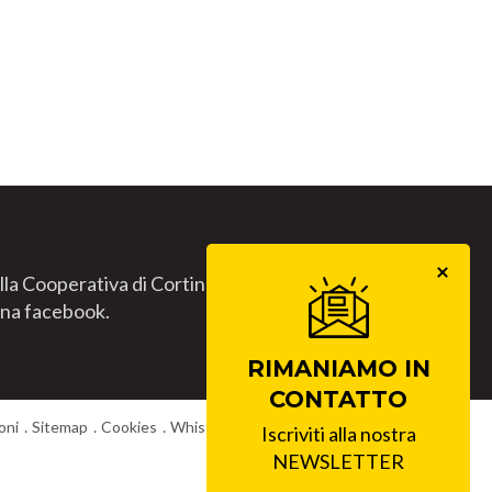
lla Cooperativa di Cortina.
gina facebook.
RIMANIAMO IN
CONTATTO
oni
Sitemap
Cookies
Whistleblowing
Lavora con noi
Iscriviti alla nostra
NEWSLETTER