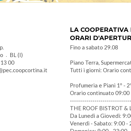
LA COOPERATIVA 
ORARI D'APERTU
p.
Fino a sabato 29.08
zo
BL (I)
 13 00
Piano Terra, Supermercat
@pec.coopcortina.it
Tutti i giorni: Orario co
Profumeria e Piani 1° - 2°
Orario continuato 09:00 
-----------------------------
THE ROOF BISTROT &
Da Lunedì a Giovedì: 9:0
Venerdì - Sabato: 9:00 -
Domenica: 9:00 - 23:00