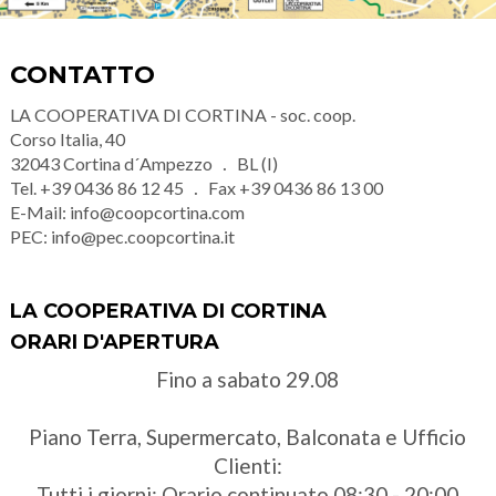
CONTATTO
LA COOPERATIVA DI CORTINA - soc. coop.
Corso Italia, 40
32043
Cortina d´Ampezzo
BL (I)
Tel.
+39 0436 86 12 45
Fax
+39 0436 86 13 00
E-Mail:
info@coopcortina.com
PEC:
info@pec.coopcortina.it
LA COOPERATIVA DI CORTINA
ORARI D'APERTURA
Fino a sabato 29.08
Piano Terra, Supermercato, Balconata e Ufficio
Clienti:
Tutti i giorni: Orario continuato 08:30 - 20:00