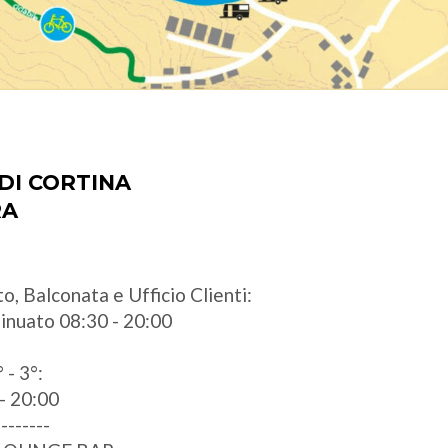
DI CORTINA
RA
o, Balconata e Ufficio Clienti:
ntinuato 08:30 - 20:00
 - 3°:
- 20:00
--------