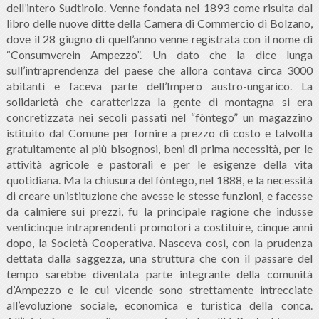
dell’intero Sudtirolo. Venne fondata nel 1893 come risulta dal
libro delle nuove ditte della Camera di Commercio di Bolzano,
dove il 28 giugno di quell’anno venne registrata con il nome di
“Consumverein Ampezzo”. Un dato che la dice lunga
sull’intraprendenza del paese che allora contava circa 3000
abitanti e faceva parte dell’Impero austro-ungarico. La
solidarietà che caratterizza la gente di montagna si era
concretizzata nei secoli passati nel “fòntego” un magazzino
istituito dal Comune per fornire a prezzo di costo e talvolta
gratuitamente ai più bisognosi, beni di prima necessità, per le
attività agricole e pastorali e per le esigenze della vita
quotidiana. Ma la chiusura del fòntego, nel 1888, e la necessità
di creare un’istituzione che avesse le stesse funzioni, e facesse
da calmiere sui prezzi, fu la principale ragione che indusse
venticinque intraprendenti promotori a costituire, cinque anni
dopo, la Società Cooperativa. Nasceva così, con la prudenza
dettata dalla saggezza, una struttura che con il passare del
tempo sarebbe diventata parte integrante della comunità
d’Ampezzo e le cui vicende sono strettamente intrecciate
all’evoluzione sociale, economica e turistica della conca.